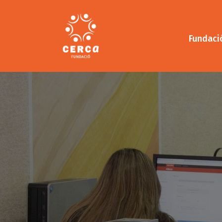
Vés
al
contingut
Fundaci