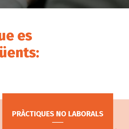
ue es
üents:
PRÀCTIQUES NO LABORALS