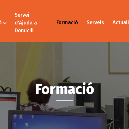
Servei
ó
Formació
Serveis
Actuali
d'Ajuda a
Domicili
Formació