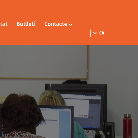
tat
Butlletí
Contacte
CA