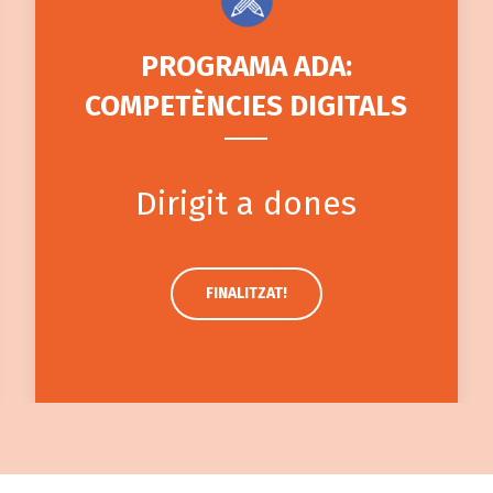
PROGRAMA ADA:
COMPETÈNCIES DIGITALS
Dirigit a dones
FINALITZAT!