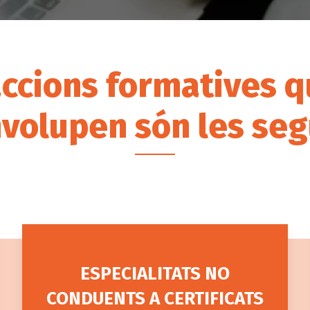
accions formatives q
volupen són les seg
ESPECIALITATS NO
CONDUENTS A CERTIFICATS