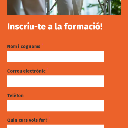
Inscriu-te a la formació!
*
Nom i cognoms
*
Correu electrònic
Telèfon
*
Quin curs vols fer?