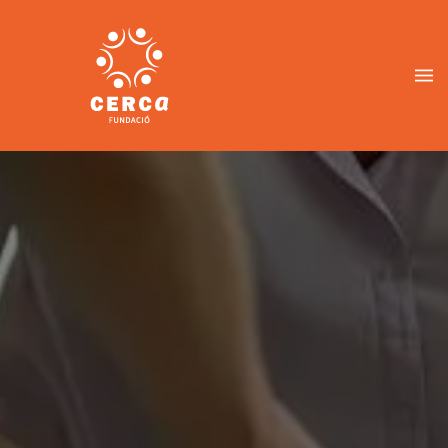
Vés
al
contingut