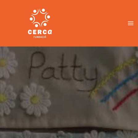
Vés
al
contingut