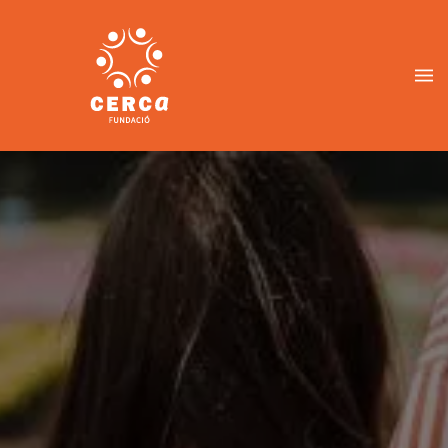
Vés
al
contingut