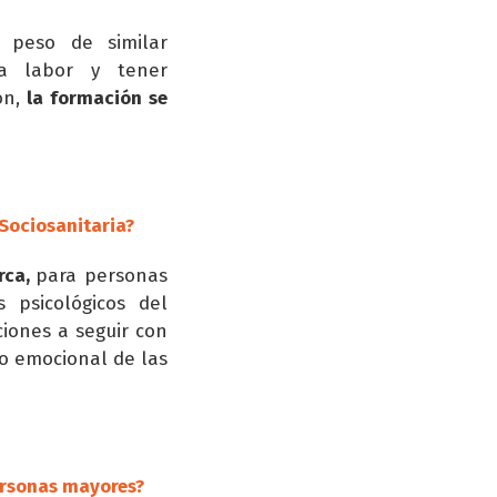
l peso de similar
ra labor y tener
ón,
la formación se
Sociosanitaria?
rca,
para personas
 psicológicos del
iones a seguir con
o emocional de las
ersonas mayores?