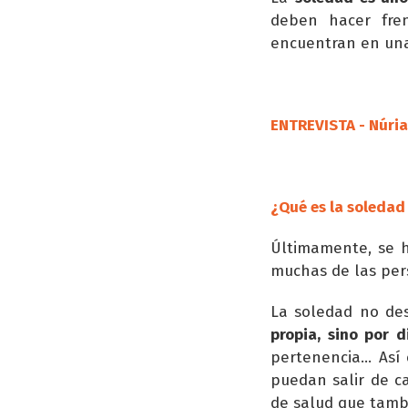
deben hacer fren
encuentran en una
ENTREVISTA -
Núria
¿Qué es la soledad
Últimamente, se 
muchas de las per
La soledad no de
propia, sino por d
pertenencia... As
puedan salir de c
de salud que tambi