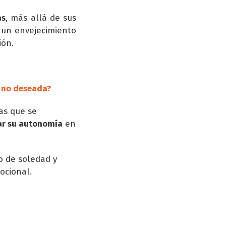
as
, más allá de sus
 un envejecimiento
ión.
d no deseada?
as que se
ar su autonomía
en
o de soledad y
ocional.