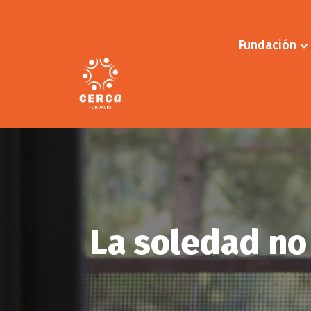
Pasar
al
contenido
Fundación
principal
La soledad no